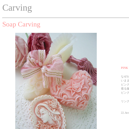
Carving
Soap Carving
PINK
なぜ
いまま
ピン
着る
ピンク
リン
22.Av