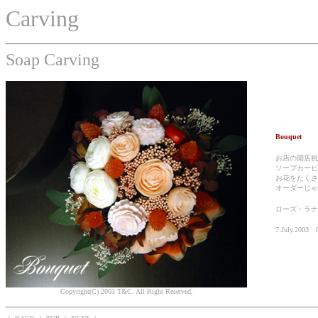
Carving
Soap Carving
Bouquet
お店の開店祝
ソープカービ
お花をたくさ
オーダーじゃ
ローズ・ラナ
7.July.2003 
Copyright(C) 2003 T&C. All Right Reserved.