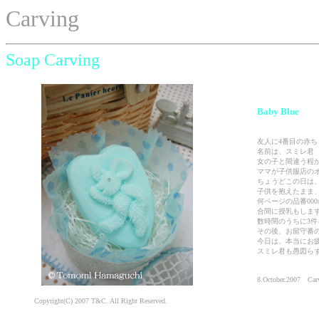
Carving
Soap Carving
Baby Blue
友人に4番目の赤
名前は、スミレ君
女の子と間違う程
ママが子供服店の
ちょうどこの日は
子供を抱えたまま、
何ページの品番00
合間に授乳もしま
数時間のうちに3
その後、お留守番
今日は、本当にお
スミレ君も愚図ら
8.October.2007 Car
Copyright(C) 2007 T&C. All Right Reserved.