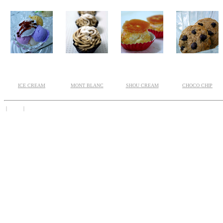
ICE CREAM
MONT BLANC
SHOU CREAM
CHOCO CHIP
｜
TOP
｜