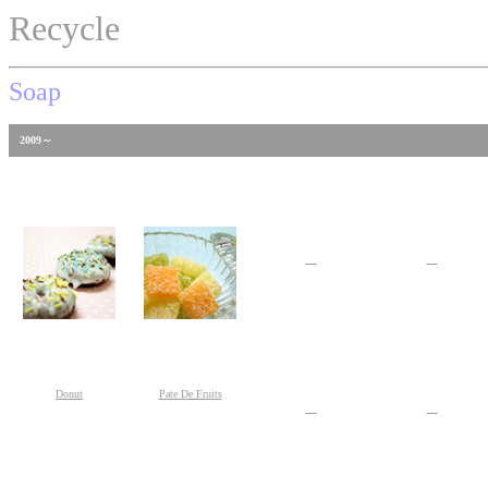
Recycle
Soap
2009～
55
55
Donut
Pate De Fruits
5
5