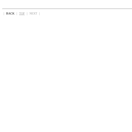
｜
BACK
｜
TOP
｜ NEXT ｜