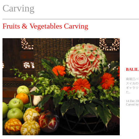
Carving
Fruits & Vegetables Carving
BALI
南堀江バ
スイカの
ギャラリ
た。
14.Dec.20
Carved b